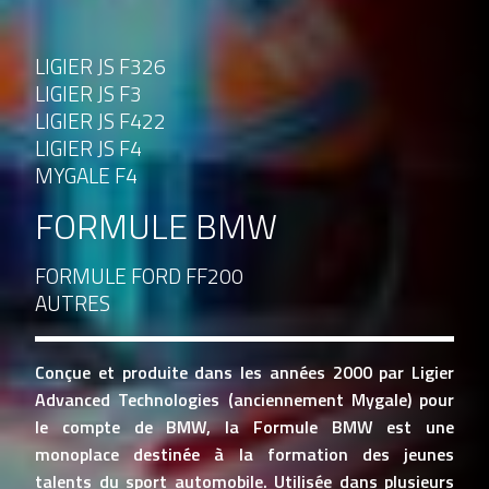
LIGIER JS F326
LIGIER JS F3
LIGIER JS F422
LIGIER JS F4
MYGALE F4
FORMULE BMW
FORMULE FORD FF200
AUTRES
Conçue et produite dans les années 2000 par Ligier
Advanced Technologies (anciennement Mygale) pour
le compte de BMW, la Formule BMW est une
monoplace destinée à la formation des jeunes
talents du sport automobile. Utilisée dans plusieurs