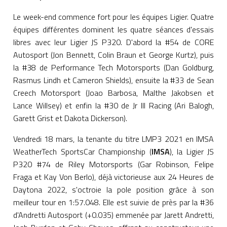
Le week-end commence fort pour les équipes Ligier. Quatre
équipes différentes dominent les quatre séances d'essais
libres avec leur Ligier JS P320. D'abord la #54 de CORE
Autosport (Jon Bennett, Colin Braun et George Kurtz), puis
la #38 de Performance Tech Motorsports (Dan Goldburg,
Rasmus Lindh et Cameron Shields), ensuite la #33 de Sean
Creech Motorsport (Joao Barbosa, Malthe Jakobsen et
Lance Willsey) et enfin la #30 de Jr III Racing (Ari Balogh,
Garett Grist et Dakota Dickerson).
Vendredi 18 mars, la tenante du titre LMP3 2021 en IMSA
WeatherTech SportsCar Championship (
IMSA
), la Ligier JS
P320 #74 de Riley Motorsports (Gar Robinson, Felipe
Fraga et Kay Von Berlo), déjà victorieuse aux 24 Heures de
Daytona 2022, s'octroie la pole position grâce à son
meilleur tour en 1:57.048. Elle est suivie de près par la #36
d'Andretti Autosport (+0.035) emmenée par Jarett Andretti,