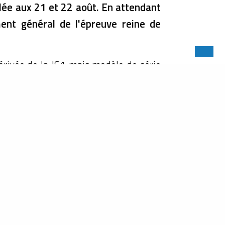
lée aux 21 et 22 août. En attendant
ment général de l'épreuve reine de
Dérivée de la JS1 mais modèle de série
 des remaniements opérés par Michel
ment aux Tours de France Automobile,
ffronter les Mirage, Porsche et autres
rati V6. Au volant, trois tandems de
is Migault sur la #6 et les deux Jean-
pas sereine. La #97 est beaucoup plus
hel Beaujon se souvient : « Tout le
and Guy avait appelé Chasseuil pour