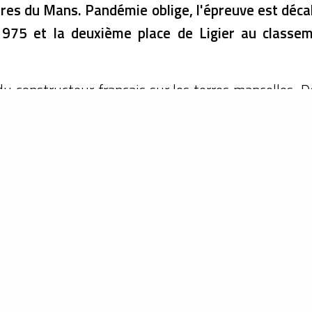
res du Mans. Pandémie oblige, l'épreuve est déca
 1975 et la deuxième place de Ligier au classe
du constructeur français sur les terres mancelles. 
le entrée en scène en 1972. Au fil des saisons et
, elle fait ses preuves sur le plan sportif, notam
tisfaisant aux prestigieuses 24 Heures du Mans.
res se pressent et trois Ligier JS2 sont prêtes à a
du moteur Ford Cosworth DFV, et une du moteur Mase
et Guy Chasseuil sur la #5, Henri Pescarolo et Franço
97, la seule à moteur Maserati. Mais l'équipe n'est 
deux autres voitures équipées du moteur Ford, Mic
de mettre un Cosworth dans une voiture fermée. Qu