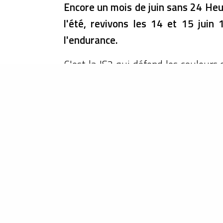
Encore un mois de juin sans 24 Heu
l'été, revivons les 14 et 15 juin
l'endurance.
C'est la JS2 qui défend les couleurs 
cette fois, la GT a fait sa véritab
Beaujon qui a succédé à Michel Têtu
mais n'a pas accroché un résultat sa
Cette année-là sur la piste, 60 voitu
Ferrari. Deux Ligier sont équipées 
pilotes aguerris. Jean-Louis Lafosse 
Pierre, Beltoise et Jarier, sur la #
lourde que ses rivales. Quant aux 
monde nous disait qu'on était fou 