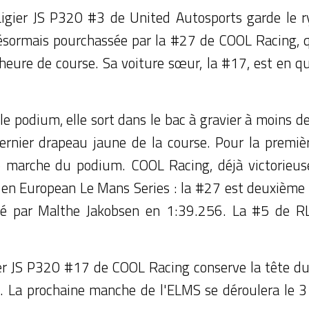
a Ligier JS P320 #3 de United Autosports garde le
ésormais pourchassée par la #27 de COOL Racing, qu
heure de course. Sa voiture sœur, la #17, est en qu
le podium, elle sort dans le bac à gravier à moins 
dernier drapeau jaune de la course. Pour la premièr
 marche du podium. COOL Racing, déjà victorieuse
en European Le Mans Series : la #27 est deuxième e
lisé par Malthe Jakobsen en 1:39.256. La #5 de R
er JS P320 #17 de COOL Racing conserve la tête du
 La prochaine manche de l'ELMS se déroulera le 3 ju