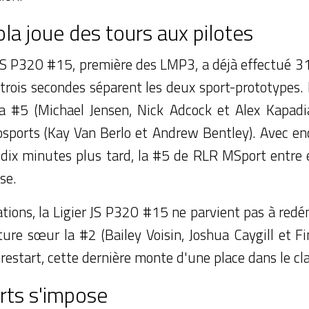
ola joue des tours aux pilotes
JS P320 #15, première des LMP3, a déjà effectué 31
rois secondes séparent les deux sport-prototypes. 
 #5 (Michael Jensen, Nick Adcock et Alex Kapadia)
sports (Kay Van Berlo et Andrew Bentley). Avec en
is dix minutes plus tard, la #5 de RLR MSport entre
se.
tions, la Ligier JS P320 #15 ne parvient pas à red
iture sœur la #2 (Bailey Voisin, Joshua Caygill et F
restart, cette dernière monte d'une place dans le c
rts s'impose