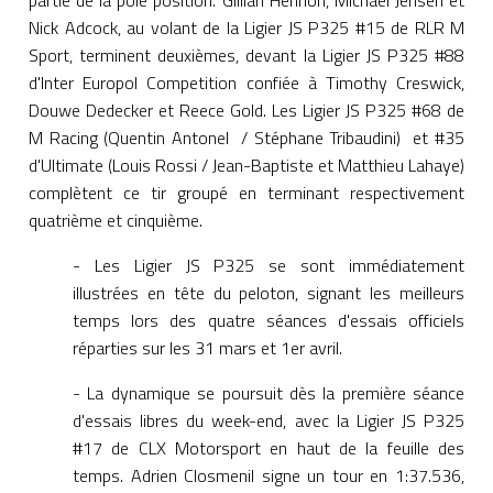
partie de la pole position. Gillian Henrion, Michael Jensen et
Nick Adcock, au volant de la Ligier JS P325 #15 de RLR M
Sport, terminent deuxièmes, devant la Ligier JS P325 #88
d'Inter Europol Competition confiée à Timothy Creswick,
Douwe Dedecker et Reece Gold. Les Ligier JS P325 #68 de
M Racing (Quentin Antonel / Stéphane Tribaudini) et #35
d'Ultimate (Louis Rossi / Jean-Baptiste et Matthieu Lahaye)
complètent ce tir groupé en terminant respectivement
quatrième et cinquième.
- Les Ligier JS P325 se sont immédiatement
illustrées en tête du peloton, signant les meilleurs
temps lors des quatre séances d'essais officiels
réparties sur les 31 mars et 1er avril.
- La dynamique se poursuit dès la première séance
d'essais libres du week-end, avec la Ligier JS P325
#17 de CLX Motorsport en haut de la feuille des
temps. Adrien Closmenil signe un tour en 1:37.536,