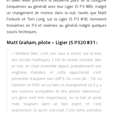
et Mikel Miller prennent la deuxième place de la catégorie
(cinquièmes au général) avec leur Ligier JS P3 #86, malgré
un changement de moteur dans la nuit, tandis que Matt
Forbush et Tom Long, sur la Ligier JS P3 #18, terminent
troisièmes en P3 et sixièmes au général malgré quelques
soucis techniques.
Matt Graham, pilote – Ligier JS P320 #31 :
« Watkins Glen, c'est une case à cocher sur la liste
des circuits mythiques. C'est du niveau mondial. Jake
et moi, on roule ensemble depuis probablement une
vingtaine d'années, et cette opportunité s'est
présentée d'acquérir une LMP3. On s'est dit : “On va
l'amener en HSR, on va faire ce championnat où il y a
des voitures incroyables et des pilotes talentueux.”
Les gens sont très respectueux, on se bat en piste
mais toujours dans un bon esprit, et c'est
exactement ce qu'on cherchait. C'est notre première