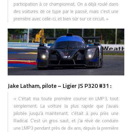
participation à ce championnat. On a déjà roulé dans
des voitures de ce type par le passé, mais c'est une
première avec celle-ci, et bien sûr sur ce circuit. »
Jake Latham, pilote – Ligier JS P320 #31 :
« C'était ma toute première course en LMP3, tout
simplement. La voiture la plus rapide que j'avais
pilotée jusqu'à maintenant, c'était à peu près une
Radical. C'est un gros saut, et j'ai rêvé de conduire
une LMP3 pendant près de dix ans, depuis la première