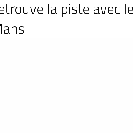
retrouve la piste avec
Mans
f Le Mans Series, dévoilé lors du Mans Class
é pour faire revivre les grandes heures de l'endu
nées 2000 à 2020 sur quatre événements presti
ur promouvoir la série, les passionnés ont pu red
 inspirée des Formule 1 Ligier.
daire