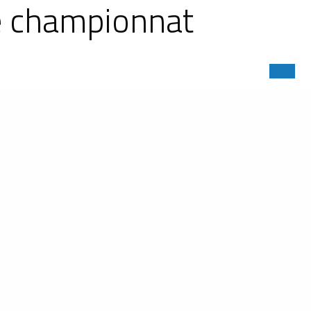
 le championnat
ic 2025, s'annonce comme l'un des
rance moderne, il réunira des LMP1,
gieux : Imola, Spa-Francorchamps,
écouvrir une icône : la Ligier JS P2