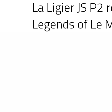
La Ligier JS P2 
Legends of Le 
Le nouveau championnat Legends o
temps forts de la saison 2026. Pens
LMP2 et GTE emblématiques des an
Bahreïn, et Le Mans Classic.
Parmi les dix prototypes exposés po
châssis n°1, dans une livrée revival
Une voiture légen