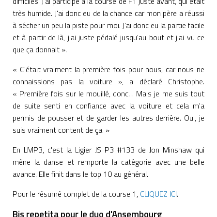
difficiles. J'ai participé à la course de F1 juste avant, qui était
très humide. J'ai donc eu de la chance car mon père a réussi
à sécher un peu la piste pour moi. J'ai donc eu la partie facile
et à partir de là, j'ai juste pédalé jusqu'au bout et j'ai vu ce
que ça donnait ».
« C'était vraiment la première fois pour nous, car nous ne
connaissions pas la voiture », a déclaré Christophe.
« Première fois sur le mouillé, donc… Mais je me suis tout
de suite senti en confiance avec la voiture et cela m'a
permis de pousser et de garder les autres derrière. Oui, je
suis vraiment content de ça. »
En LMP3, c'est la Ligier JS P3 #133 de Jon Minshaw qui
mène la danse et remporte la catégorie avec une belle
avance. Elle finit dans le top 10 au général.
Pour le résumé complet de la course 1,
CLIQUEZ ICI
.
Bis repetita pour le duo d'Ansembourg